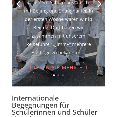
an einem Schüleraustausch
mit Beijing und Shanghai teil.In
der ersten Woche waren wir in
Beijing. Dort haben wir
zusammen mit unserem
Reiseführer ,,Jimmy“ mehrere
Ausflüge zu bekannten...
LESEN SIE MEHR
Internationale
Begegnungen für
Schülerinnen und Schüler