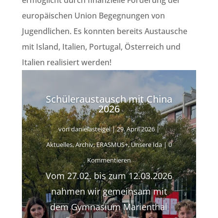
europäischen Union Begegnungen von
Jugendlichen. Es konnten bereits Austausche
mit Island, Italien, Portugal, Österreich und
Italien realisiert werden!
Schüleraustausch mit China
2026
von
danielasteigel
|
29. April 2026
|
Aktuelles
,
Archiv
,
ERASMUS+
,
Unsere Ida
| 0
Kommentieren
Vom 27.02. bis zum 12.03.2026
nahmen wir gemeinsam mit
dem Gymnasium Marienthal